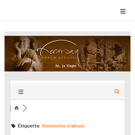
Skip
to
HermannBD
Site officiel
content
Étiquette:
Recherche d'album