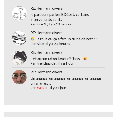
RE: Hermann divers
Je parcours parfois BDGest, certains
intervenants sont...
Par
Rice N
,
Il y a 18 heures
RE: Hermann divers
Et tout ça, ça a fait un "tube de l'été" ! ...
Par
Alain
,
Il y a 24 heures
RE: Hermann divers
...et aucun raton-laveur ? Tsss...
Par
Frenchauide
,
Il y a 1 jour
RE: Hermann divers
Un ananas, un ananas, un ananas, un ananas,
un ananas, ...
Par
Yves H.
,
Il y a 1 jour