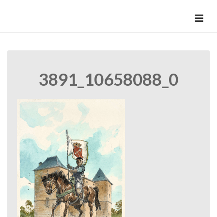
Skip
to
HermannBD
Site officiel
content
3891_10658088_0