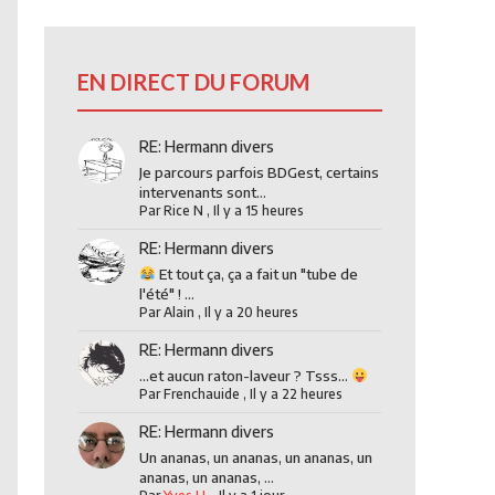
EN DIRECT DU FORUM
RE: Hermann divers
Je parcours parfois BDGest, certains
intervenants sont...
Par
Rice N
,
Il y a 15 heures
RE: Hermann divers
Et tout ça, ça a fait un "tube de
l'été" ! ...
Par
Alain
,
Il y a 20 heures
RE: Hermann divers
...et aucun raton-laveur ? Tsss...
Par
Frenchauide
,
Il y a 22 heures
RE: Hermann divers
Un ananas, un ananas, un ananas, un
ananas, un ananas, ...