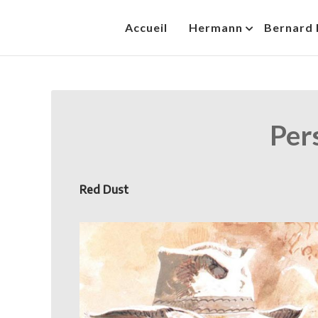
Skip
Accueil
Hermann
Bernard 
to
HermannBD
Site officiel
content
Per
Red Dust