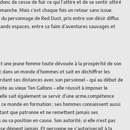
 donc de cesse de fuir ce qui l’attire et de se sentir attiré
Comanche. Mais c’est chaque fois un retour sans issue.
e du personnage de Red Dust, pris entre son désir diffus
rands espaces, entre sa faim d’aventures sauvages et
 une jeune femme toute dévouée à la prospérité de son
vit dans un monde d’hommes et sait en déchiffrer les
ardant ses distances avec son personnel – qui au début de
imite au vieux Ten Gallons – elle réussit à imposer le
 elle sait également se servir d’une arme,compétence
 ce monde en formation ; ses hommes connaissent aussi
 tant que patronne et ne remettent jamais ses
u sa position en cause. Son autorité, si elle n’est pas
 se dément jamais. Et personne ne s’autoriserait à la