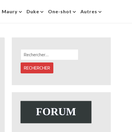
s Maury
Duke
One-shot
Autres
Rechercher :
FORUM