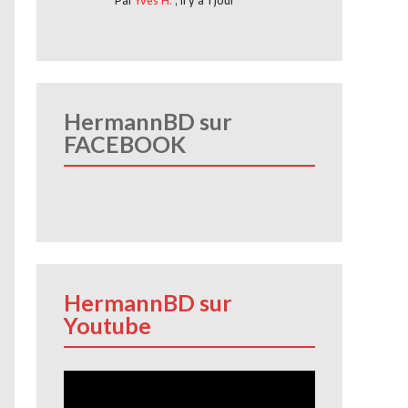
Par
Yves H.
,
Il y a 1 jour
HermannBD sur
FACEBOOK
HermannBD sur
Youtube