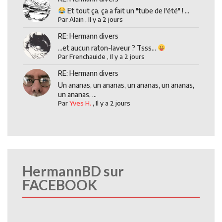
Et tout ça, ça a fait un "tube de l'été" ! ...
Par
Alain
,
Il y a 2 jours
RE: Hermann divers
...et aucun raton-laveur ? Tsss...
Par
Frenchauide
,
Il y a 2 jours
RE: Hermann divers
Un ananas, un ananas, un ananas, un ananas,
un ananas, ...
Par
Yves H.
,
Il y a 2 jours
HermannBD sur
FACEBOOK