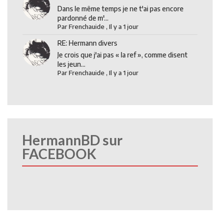
Dans le même temps je ne t'ai pas encore
pardonné de m'...
Par
Frenchauide
,
Il y a 1 jour
RE: Hermann divers
Je crois que j'ai pas « la ref », comme disent
les jeun...
Par
Frenchauide
,
Il y a 1 jour
HermannBD sur
FACEBOOK