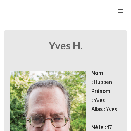
Skip
to
HermannBD
Site officiel
content
Yves H.
Nom
:
Huppen
Prénom
:
Yves
Alias :
Yves
H
Né le :
17