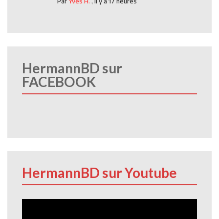
Par
Yves H.
,
Il y a 17 heures
HermannBD sur
FACEBOOK
HermannBD sur Youtube