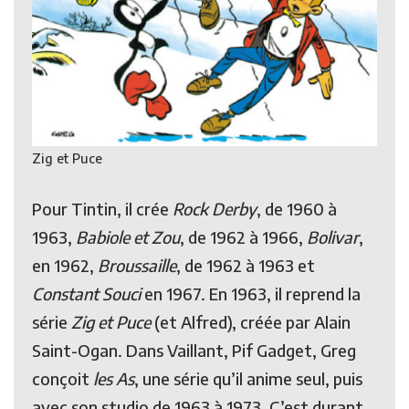
Zig et Puce
Pour Tintin, il crée
Rock Derby
, de 1960 à
1963,
Babiole et Zou
, de 1962 à 1966,
Bolivar
,
en 1962,
Broussaille
, de 1962 à 1963 et
Constant Souci
en 1967. En 1963, il reprend la
série
Zig et Puce
(et Alfred), créée par Alain
Saint-Ogan. Dans Vaillant, Pif Gadget, Greg
conçoit
les As
, une série qu’il anime seul, puis
avec son studio de 1963 à 1973. C’est durant