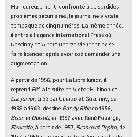
Malheureusement, confronté à de sordides
problèmes pécuniaires, le journal ne vivra le
temps que de cinq numéros. La même année,
il entre à l’agence International Press où
Goscinny et Albert Uderzo viennent de se
faire licencier après avoir osé demander une
augmentation.
A partir de 1956, pour La Libre Junior, il
reprend
Fifi
, à la suite de Victor Hubinon et
Luc Junior
, créé par Uderzo et Goscinny, de
1958 à 1963, dessine
Randy Rifle
en 1956,
Bison et Ouistiti
, en 1957 avec René Fouarge,
Fleurette
, à partir de 1957,
Bronco et Pepito
, de
1957 à 1958 et scénarise
Tiger Joe
, à partir de