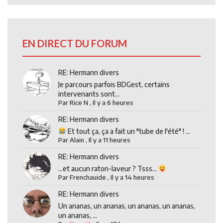
EN DIRECT DU FORUM
RE: Hermann divers
Je parcours parfois BDGest, certains
intervenants sont...
Par
Rice N
,
Il y a 6 heures
RE: Hermann divers
Et tout ça, ça a fait un "tube de l'été" ! ...
Par
Alain
,
Il y a 11 heures
RE: Hermann divers
...et aucun raton-laveur ? Tsss...
Par
Frenchauide
,
Il y a 14 heures
RE: Hermann divers
Un ananas, un ananas, un ananas, un ananas,
un ananas, ...