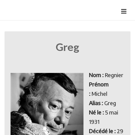
Skip
to
HermannBD
Site officiel
content
Greg
Nom :
Regnier
Prénom
:
Michel
Alias :
Greg
Né le :
5 mai
1931
Décédé le :
29