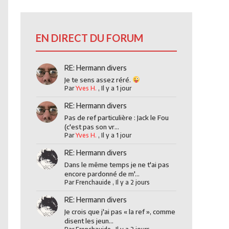
EN DIRECT DU FORUM
RE: Hermann divers
Je te sens assez réré.
Par
Yves H.
,
Il y a 1 jour
RE: Hermann divers
Pas de ref particulière : Jack le Fou
(c'est pas son vr...
Par
Yves H.
,
Il y a 1 jour
RE: Hermann divers
Dans le même temps je ne t'ai pas
encore pardonné de m'...
Par
Frenchauide
,
Il y a 2 jours
RE: Hermann divers
Je crois que j'ai pas « la ref », comme
disent les jeun...