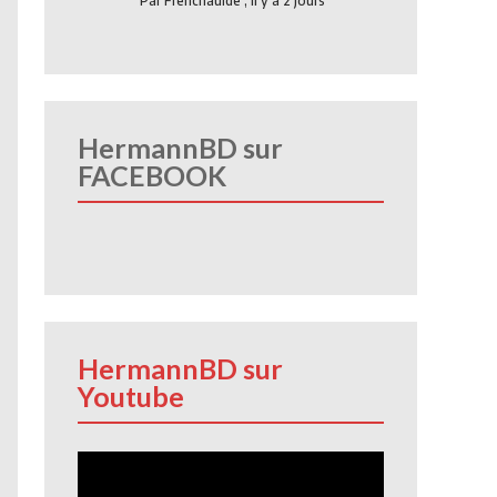
Par
Frenchauide
,
Il y a 2 jours
HermannBD sur
FACEBOOK
HermannBD sur
Youtube