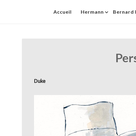
Skip
Accueil
Hermann
Bernard 
to
HermannBD
Site officiel
content
Per
Duke