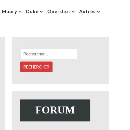
s Maury
Duke
One-shot
Autres
Rechercher :
FORUM