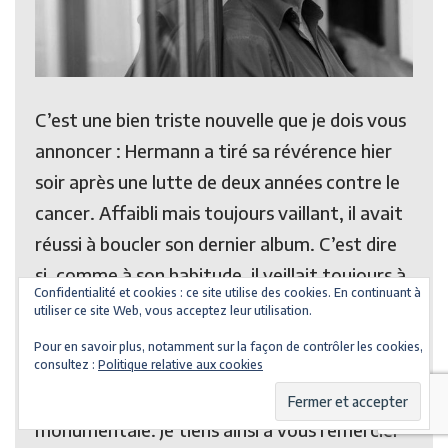
C’est une bien triste nouvelle que je dois vous
annoncer : Hermann a tiré sa révérence hier
soir après une lutte de deux années contre le
cancer. Affaibli mais toujours vaillant, il avait
réussi à boucler son dernier album. C’est dire
si, comme à son habitude, il veillait toujours à
Confidentialité et cookies : ce site utilise des cookies. En continuant à
bien faire les choses !
utiliser ce site Web, vous acceptez leur utilisation.
Pour en savoir plus, notamment sur la façon de contrôler les cookies,
Il nous a quittés physiquement mais il restera
consultez :
Politique relative aux cookies
à jamais parmi nous grâce à son oeuvre
monumentale. Je tiens ainsi à vous remercier