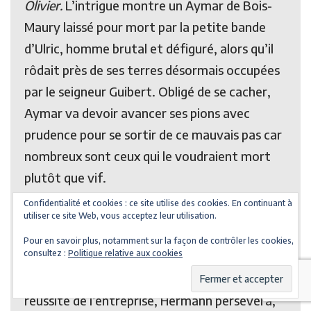
Olivier.
L’intrigue montre un Aymar de Bois-
Maury laissé pour mort par la petite bande
d’Ulric, homme brutal et défiguré, alors qu’il
rôdait près de ses terres désormais occupées
par le seigneur Guibert. Obligé de se cacher,
Aymar va devoir avancer ses pions avec
prudence pour se sortir de ce mauvais pas car
nombreux sont ceux qui le voudraient mort
plutôt que vif.
Confidentialité et cookies : ce site utilise des cookies. En continuant à
Au départ,
Les Tours des Bois Maury
ne
utiliser ce site Web, vous acceptez leur utilisation.
devaient être qu’une aventure unique
Pour en savoir plus, notamment sur la façon de contrôler les cookies,
consultez :
Politique relative aux cookies
dépeignant le Moyen âge. Mais se piquant au
jeu et encouragé par son entourage ravi de la
réussite de l’entreprise, Hermann persévéra,