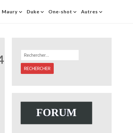
s Maury
Duke
One-shot
Autres
Rechercher :
4
FORUM