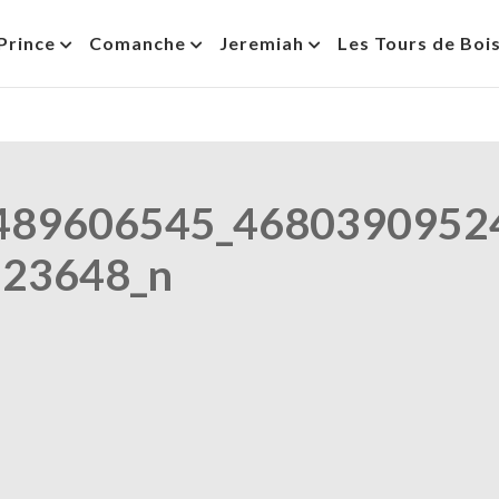
Prince
Comanche
Jeremiah
Les Tours de Boi
489606545_4680390952
23648_n