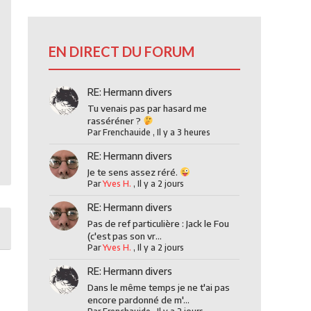
EN DIRECT DU FORUM
RE: Hermann divers
Tu venais pas par hasard me
rasséréner ?
Par
Frenchauide
,
Il y a 3 heures
RE: Hermann divers
Je te sens assez réré.
Par
Yves H.
,
Il y a 2 jours
RE: Hermann divers
Pas de ref particulière : Jack le Fou
(c'est pas son vr...
Par
Yves H.
,
Il y a 2 jours
RE: Hermann divers
Dans le même temps je ne t'ai pas
encore pardonné de m'...