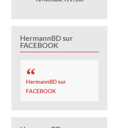
Par
Frenchauide
,
Il y a 2 jours
HermannBD sur
FACEBOOK
HermannBD sur
FACEBOOK