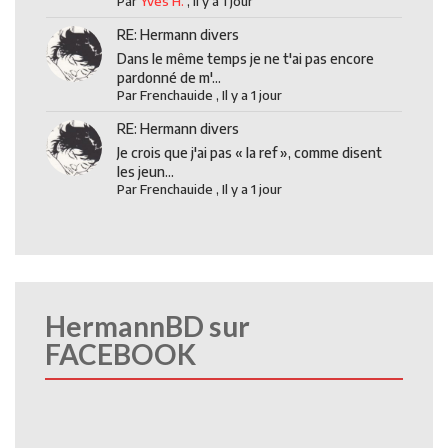
Par
Yves H.
,
Il y a 1 jour
RE: Hermann divers
Dans le même temps je ne t'ai pas encore
pardonné de m'...
Par
Frenchauide
,
Il y a 1 jour
RE: Hermann divers
Je crois que j'ai pas « la ref », comme disent
les jeun...
Par
Frenchauide
,
Il y a 1 jour
HermannBD sur
FACEBOOK