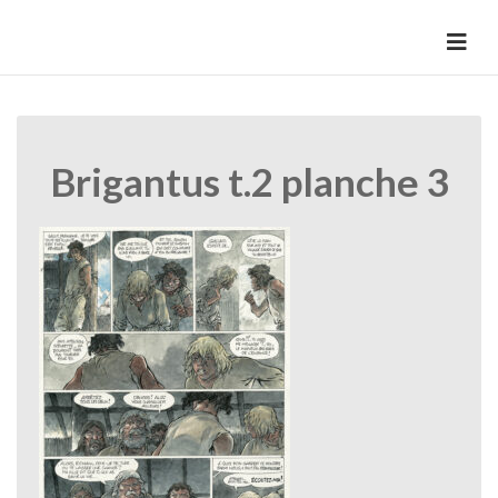
Skip
to
HermannBD
Site officiel
content
Brigantus t.2 planche 3