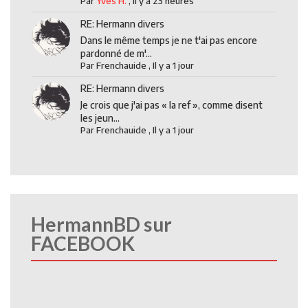
Par
Yves H.
,
Il y a 23 heures
RE: Hermann divers
Dans le même temps je ne t'ai pas encore
pardonné de m'...
Par
Frenchauide
,
Il y a 1 jour
RE: Hermann divers
Je crois que j'ai pas « la ref », comme disent
les jeun...
Par
Frenchauide
,
Il y a 1 jour
HermannBD sur
FACEBOOK