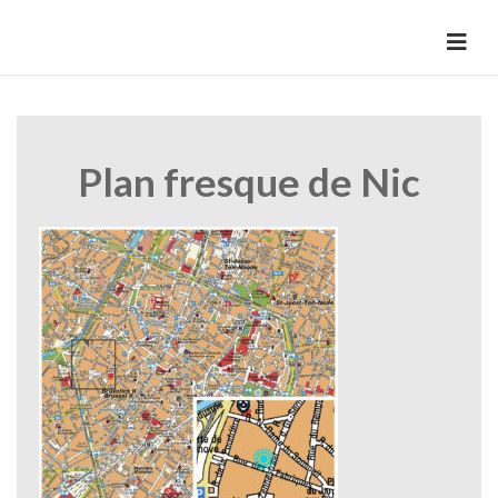
Skip
to
HermannBD
Site officiel
content
Plan fresque de Nic