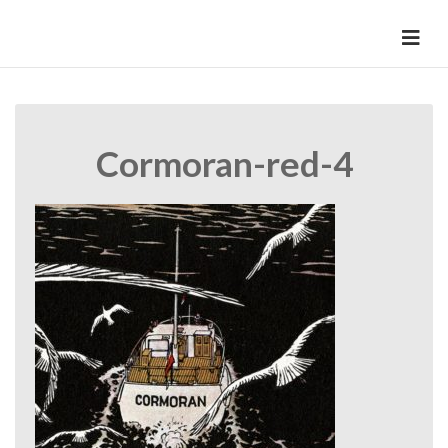
Skip
to
HermannBD
Site officiel
content
Cormoran-red-4