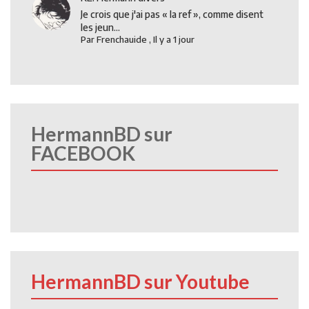
Je crois que j'ai pas « la ref », comme disent
les jeun...
Par
Frenchauide
,
Il y a 1 jour
HermannBD sur
FACEBOOK
HermannBD sur Youtube