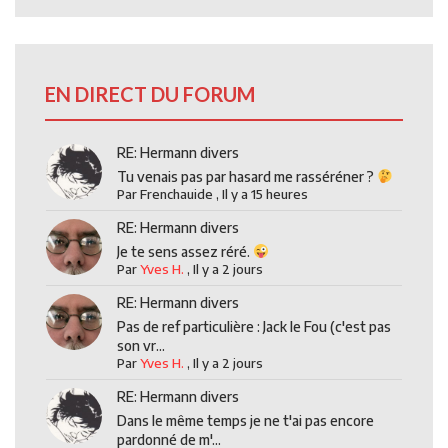
EN DIRECT DU FORUM
RE: Hermann divers
Tu venais pas par hasard me rasséréner ?
Par
Frenchauide
,
Il y a 15 heures
RE: Hermann divers
Je te sens assez réré.
Par
Yves H.
,
Il y a 2 jours
RE: Hermann divers
Pas de ref particulière : Jack le Fou (c'est pas
son vr...
Par
Yves H.
,
Il y a 2 jours
RE: Hermann divers
Dans le même temps je ne t'ai pas encore
pardonné de m'...