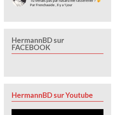
Tu venais pas par hasard me rasséréner ?
Par
Frenchauide
,
Il y a 1 jour
HermannBD sur
FACEBOOK
HermannBD sur Youtube