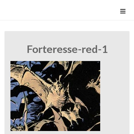
Skip
to
HermannBD
Site officiel
content
Forteresse-red-1