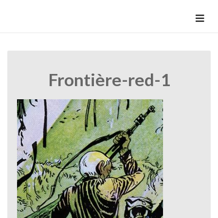
Skip
to
HermannBD
Site officiel
content
Frontière-red-1