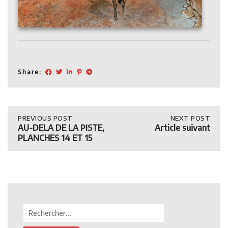
Share:
Post
PREVIOUS
PREVIOUS POST
NEXT
NEXT POST
POST:
POST:
AU-DELA DE LA PISTE,
Article suivant
AU-
ARTICLE
navigation
PLANCHES 14 ET 15
DELA
SUIVANT
DE
LA
PISTE,
PLANCHES
14
ET
15
Rechercher :