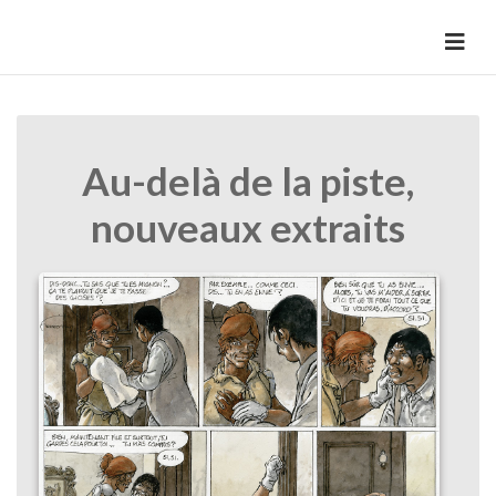
Skip
to
HermannBD
Site officiel
content
Au-delà de la piste,
nouveaux extraits