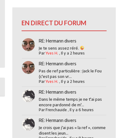
EN DIRECT DU FORUM
RE: Hermann divers
Je te sens assez réré.
Par
Yves H.
,
Il y a 2 heures
RE: Hermann divers
Pas de ref particulière : Jack le Fou
(c'est pas son vr...
Par
Yves H.
,
Il y a 2 heures
RE: Hermann divers
Dans le même temps je ne t'ai pas
encore pardonné de m'...
Par
Frenchauide
,
Il y a 6 heures
RE: Hermann divers
Je crois que j'ai pas « la ref », comme
disent les jeun...