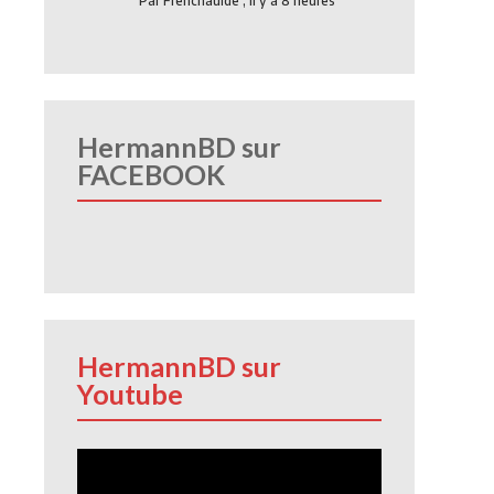
Par
Frenchauide
,
Il y a 8 heures
HermannBD sur
FACEBOOK
HermannBD sur
Youtube