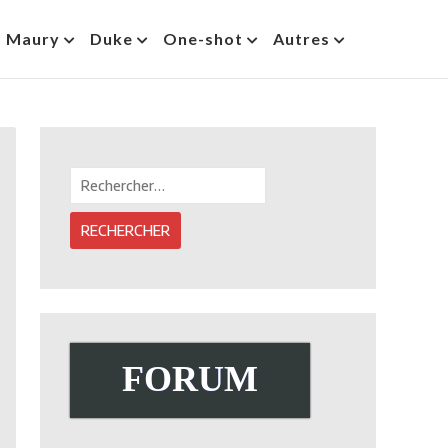
s Maury
Duke
One-shot
Autres
Rechercher :
FORUM