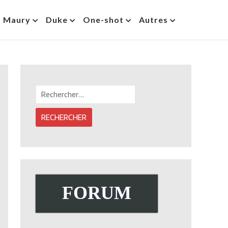
s Maury
Duke
One-shot
Autres
Rechercher :
FORUM