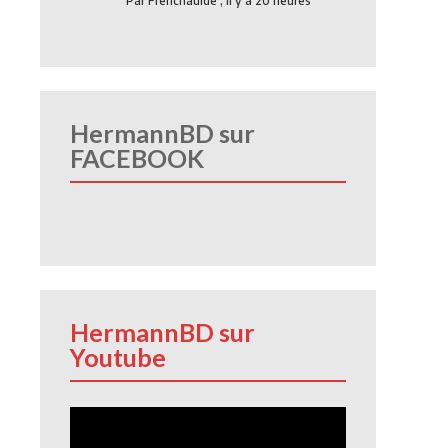
Par
Frenchauide
,
Il y a 20 heures
HermannBD sur
FACEBOOK
HermannBD sur
Youtube