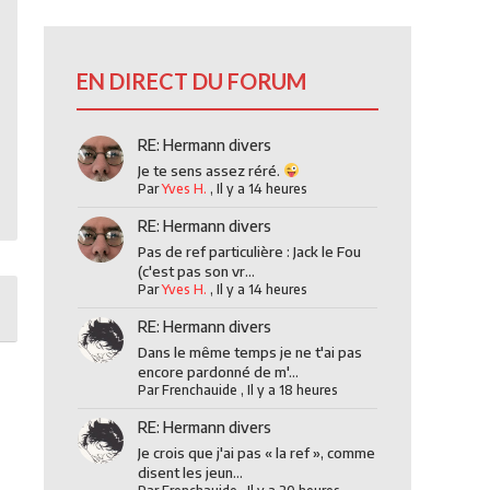
EN DIRECT DU FORUM
RE: Hermann divers
Je te sens assez réré.
Par
Yves H.
,
Il y a 14 heures
RE: Hermann divers
Pas de ref particulière : Jack le Fou
(c'est pas son vr...
Par
Yves H.
,
Il y a 14 heures
RE: Hermann divers
Dans le même temps je ne t'ai pas
encore pardonné de m'...
Par
Frenchauide
,
Il y a 18 heures
RE: Hermann divers
Je crois que j'ai pas « la ref », comme
disent les jeun...