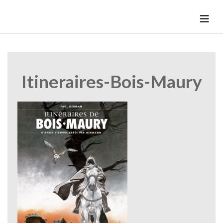
Skip
to
HermannBD
Site officiel
content
Itineraires-Bois-Maury