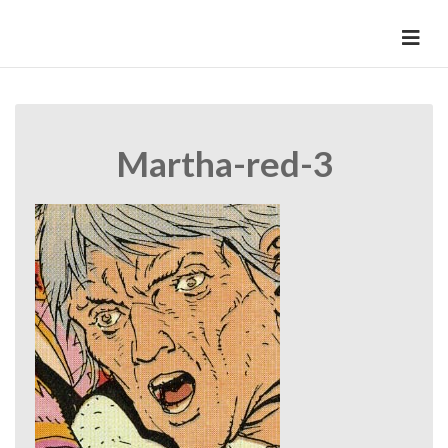
Skip
to
HermannBD
Site officiel
content
Martha-red-3