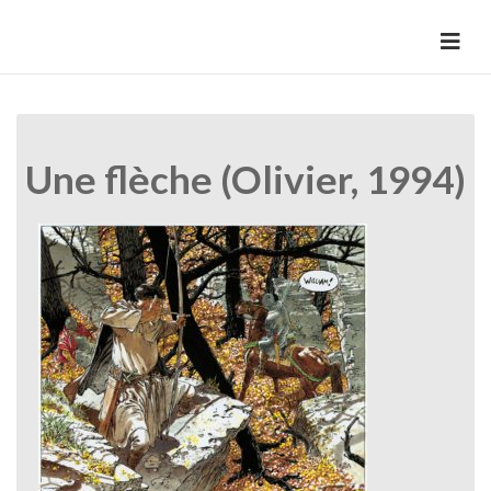
Skip
to
HermannBD
Site officiel
content
Une flèche (Olivier, 1994)