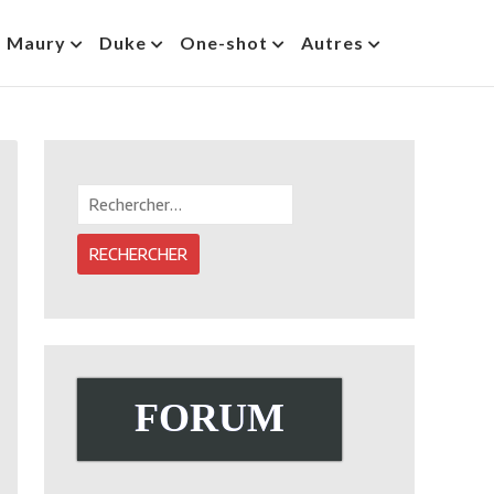
s Maury
Duke
One-shot
Autres
Rechercher :
FORUM