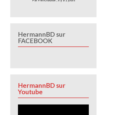
Par
Frenchauide
,
Il y a 2 jours
HermannBD sur
FACEBOOK
HermannBD sur
Youtube