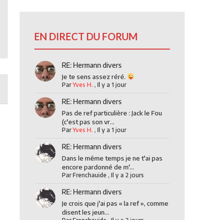
EN DIRECT DU FORUM
RE: Hermann divers
Je te sens assez réré.
Par
Yves H.
,
Il y a 1 jour
RE: Hermann divers
Pas de ref particulière : Jack le Fou
(c'est pas son vr...
Par
Yves H.
,
Il y a 1 jour
RE: Hermann divers
Dans le même temps je ne t'ai pas
encore pardonné de m'...
Par
Frenchauide
,
Il y a 2 jours
RE: Hermann divers
Je crois que j'ai pas « la ref », comme
disent les jeun...