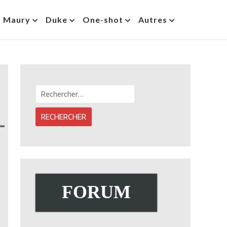
s Maury
Duke
One-shot
Autres
Rechercher :
-
FORUM