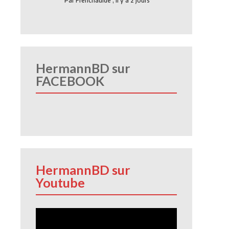
Par
Frenchauide
,
Il y a 2 jours
HermannBD sur
FACEBOOK
HermannBD sur
Youtube