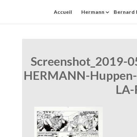
Skip
Accueil
Hermann
Bernard 
to
HermannBD
Site officiel
content
Screenshot_2019-0
HERMANN-Huppen-
LA