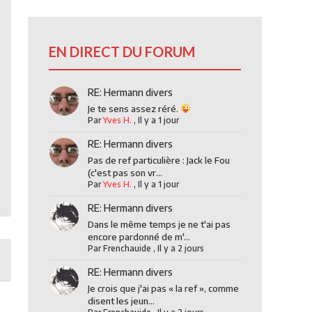
EN DIRECT DU FORUM
RE: Hermann divers
Je te sens assez réré.
Par
Yves H.
,
Il y a 1 jour
RE: Hermann divers
Pas de ref particulière : Jack le Fou
(c'est pas son vr...
Par
Yves H.
,
Il y a 1 jour
RE: Hermann divers
Dans le même temps je ne t'ai pas
encore pardonné de m'...
Par
Frenchauide
,
Il y a 2 jours
RE: Hermann divers
Je crois que j'ai pas « la ref », comme
disent les jeun...