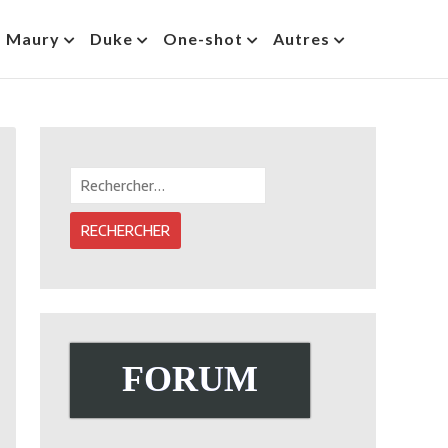
s Maury
Duke
One-shot
Autres
Rechercher :
FORUM