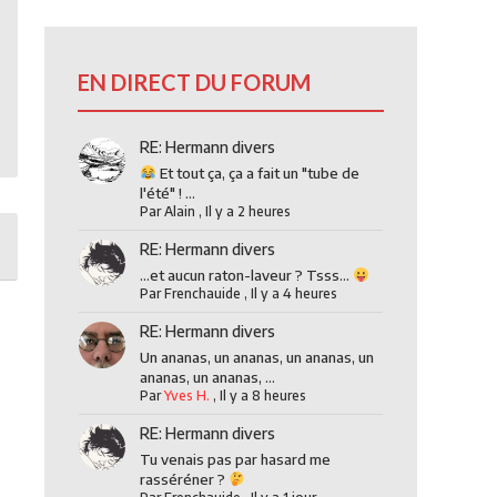
EN DIRECT DU FORUM
RE: Hermann divers
Et tout ça, ça a fait un "tube de
l'été" ! ...
Par
Alain
,
Il y a 2 heures
RE: Hermann divers
...et aucun raton-laveur ? Tsss...
Par
Frenchauide
,
Il y a 4 heures
RE: Hermann divers
Un ananas, un ananas, un ananas, un
ananas, un ananas, ...
Par
Yves H.
,
Il y a 8 heures
RE: Hermann divers
Tu venais pas par hasard me
rasséréner ?