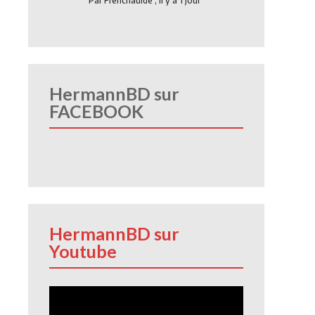
Par
Frenchauide
,
Il y a 1 jour
HermannBD sur
FACEBOOK
HermannBD sur
Youtube