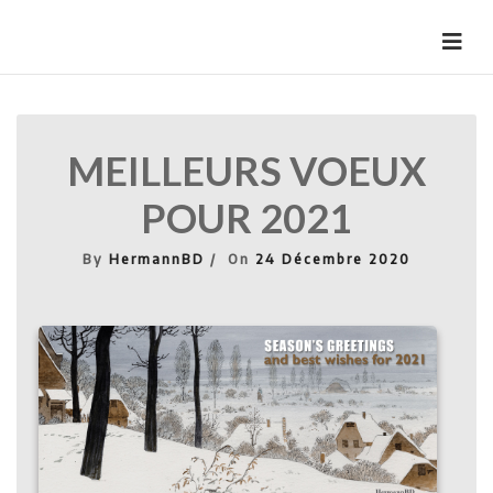
Skip
to
HermannBD
Site officiel
content
MEILLEURS VOEUX
POUR 2021
By
HermannBD
On
24 Décembre 2020