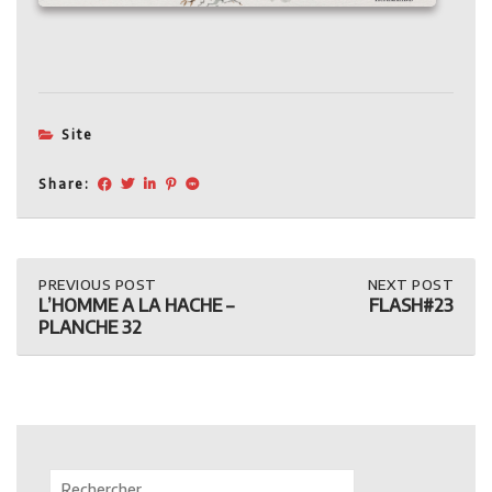
Site
Share:
Post
PREVIOUS
PREVIOUS POST
NEXT
NEXT POST
POST:
POST:
L’HOMME A LA HACHE –
FLASH#23
L’HOMME
FLASH#23
navigation
PLANCHE 32
A
LA
HACHE
–
PLANCHE
32
Rechercher :