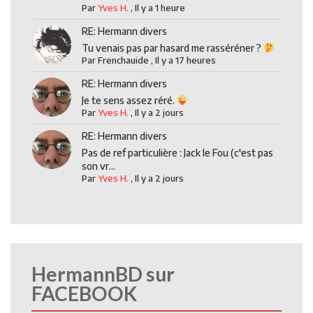
Par
Yves H.
,
Il y a 1 heure
RE: Hermann divers
Tu venais pas par hasard me rasséréner ?
Par
Frenchauide
,
Il y a 17 heures
RE: Hermann divers
Je te sens assez réré.
Par
Yves H.
,
Il y a 2 jours
RE: Hermann divers
Pas de ref particulière : Jack le Fou (c'est pas
son vr...
Par
Yves H.
,
Il y a 2 jours
HermannBD sur
FACEBOOK