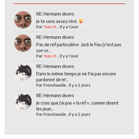
RE: Hermann divers
Je te sens assez réré.
Par
Yves H.
,
Il y a 1 jour
RE: Hermann divers
Pas de ref particulière : Jack le Fou (c'est pas
son vr...
Par
Yves H.
,
Il y a 1 jour
RE: Hermann divers
Dans le même temps je ne t'ai pas encore
pardonné de m'...
Par
Frenchauide
,
Il y a 2 jours
RE: Hermann divers
Je crois que j'ai pas « la ref », comme disent
les jeun...
Par
Frenchauide
,
Il y a 2 jours