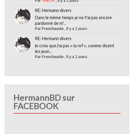
Par
Yves H.
,
Il y a 2 jours
RE: Hermann divers
Dans le même temps je ne t'ai pas encore
pardonné de m'...
Par
Frenchauide
,
Il y a 2 jours
RE: Hermann divers
Je crois que j'ai pas « la ref », comme disent
les jeun...
Par
Frenchauide
,
Il y a 2 jours
HermannBD sur
FACEBOOK