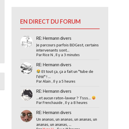
EN DIRECT DU FORUM
RE: Hermann divers
Je parcours parfois BDGest, certains
intervenants sont...
Par
Rice N
,
Il y a 3 minutes
RE: Hermann divers
Et tout ça, ça a fait un "tube de
l'été" ! ...
Par
Alain
,
Il y a 5 heures
RE: Hermann divers
...et aucun raton-laveur ? Tsss...
Par
Frenchauide
,
Il y a 8 heures
RE: Hermann divers
Un ananas, un ananas, un ananas, un
ananas, un ananas, ...