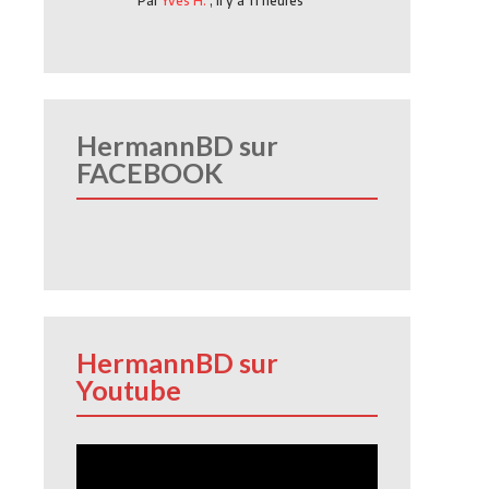
Par
Yves H.
,
Il y a 11 heures
HermannBD sur
FACEBOOK
HermannBD sur
Youtube