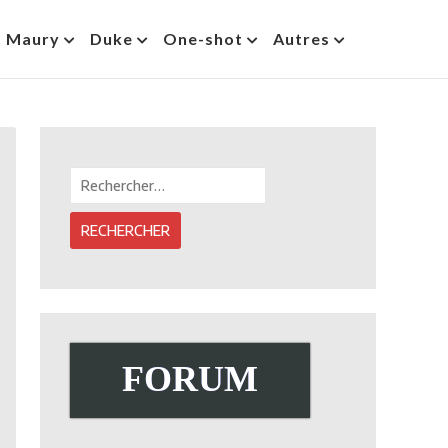
s Maury
Duke
One-shot
Autres
Rechercher :
FORUM