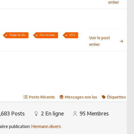
entier
Tirage de tête
Noir et blanc
2019
Voir le post
entier
Posts Récents
Messages non lus
Étiquettes
,683
Posts
2
En ligne
95
Membres
ière publication:
Hermann divers