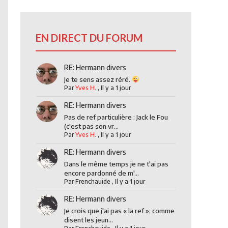
EN DIRECT DU FORUM
RE: Hermann divers
Je te sens assez réré.
Par
Yves H.
,
Il y a 1 jour
RE: Hermann divers
Pas de ref particulière : Jack le Fou
(c'est pas son vr...
Par
Yves H.
,
Il y a 1 jour
RE: Hermann divers
Dans le même temps je ne t'ai pas
encore pardonné de m'...
Par
Frenchauide
,
Il y a 1 jour
RE: Hermann divers
Je crois que j'ai pas « la ref », comme
disent les jeun...