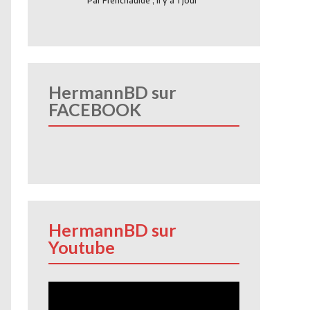
Par
Frenchauide
,
Il y a 1 jour
HermannBD sur
FACEBOOK
HermannBD sur
Youtube