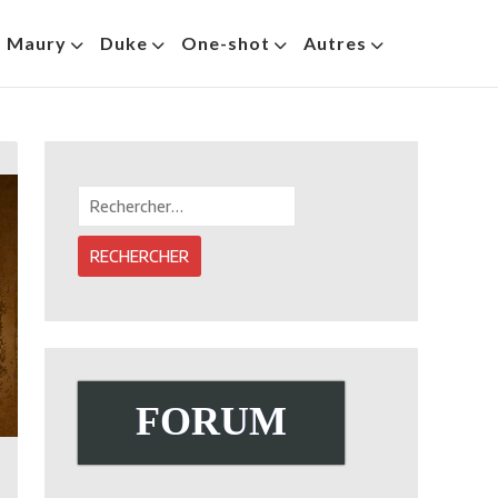
s Maury
Duke
One-shot
Autres
Rechercher :
FORUM