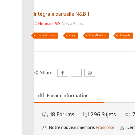
Intégrale partielle N&B 1
HermannBD
Il y a 6 ans
Bernard Prince
Greg
Black&White
Intégrale
Share:
Forum Information
18
Forums
296
Sujets
7
Notre nouveau membre:
FrancoisB
Dern