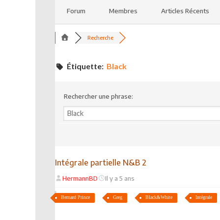
Forum
Membres
Articles Récents
Recherche
Étiquette:
Black
Rechercher une phrase:
Intégrale partielle N&B 2
HermannBD
Il y a 5 ans
Bernard Prince
Greg
Black&White
Intégrale