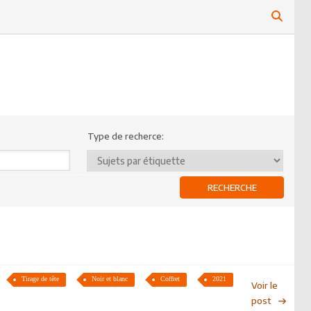
Type de recherce:
Tirage de tête
Noir et blanc
Coffret
2021
Voir le
post