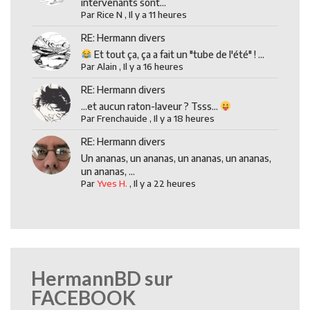
intervenants sont...
Par
Rice N
,
Il y a 11 heures
RE: Hermann divers
Et tout ça, ça a fait un "tube de l'été" ! ...
Par
Alain
,
Il y a 16 heures
RE: Hermann divers
...et aucun raton-laveur ? Tsss...
Par
Frenchauide
,
Il y a 18 heures
RE: Hermann divers
Un ananas, un ananas, un ananas, un ananas,
un ananas, ...
Par
Yves H.
,
Il y a 22 heures
HermannBD sur
FACEBOOK