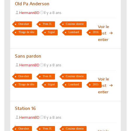
Old Pa Anderson
HermannBD
Il y a 8 ans
One-shot
Yves H.
Couleur directe
Voir le
Tirage de tête
Signé
Lombard
2016
post
entier
Sans pardon
HermannBD
Il y a 8 ans
One-shot
Yves H.
Couleur directe
Voir le
Tirage de tête
Signé
Lombard
2015
post
entier
Station 16
HermannBD
Il y a 8 ans
One-shot
Yves H.
Couleur directe