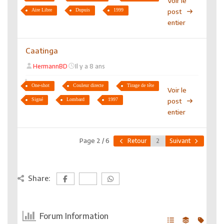
Voir le
Aire Libre
Dupuis
1999
post
entier
Caatinga
HermannBD
Il y a 8 ans
One-shot
Couleur directe
Tirage de tête
Voir le
Signé
Lombard
1997
post
entier
Page 2 / 6
Retour
Suivant
Share:
Forum Information