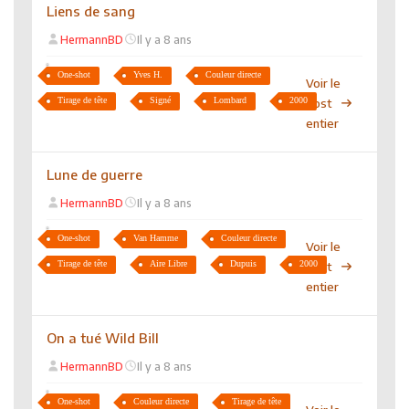
Liens de sang
HermannBD
Il y a 8 ans
One-shot
Yves H.
Couleur directe
Voir le
Tirage de tête
Signé
Lombard
2000
post
entier
Lune de guerre
HermannBD
Il y a 8 ans
One-shot
Van Hamme
Couleur directe
Voir le
Tirage de tête
Aire Libre
Dupuis
2000
post
entier
On a tué Wild Bill
HermannBD
Il y a 8 ans
One-shot
Couleur directe
Tirage de tête