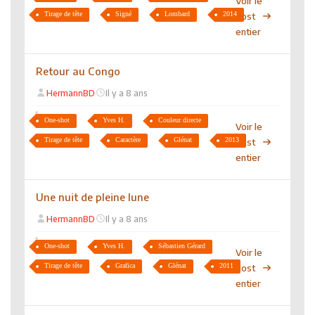
Voir le
Tirage de tête
Signé
Lombard
2014
post
entier
Retour au Congo
HermannBD
Il y a 8 ans
One-shot
Yves H.
Couleur directe
Voir le
Tirage de tête
Caractère
Glénat
2013
post
entier
Une nuit de pleine lune
HermannBD
Il y a 8 ans
One-shot
Yves H.
Sébastien Gérard
Voir le
Tirage de tête
Grafica
Glénat
2011
post
entier