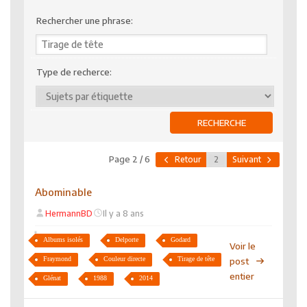
Rechercher une phrase:
Type de recherce:
Page 2 / 6
Retour
Suivant
Abominable
HermannBD
Il y a 8 ans
Albums isolés
Delporte
Godard
Voir le
Fraymond
Couleur directe
Tirage de tête
post
entier
Glénat
1988
2014