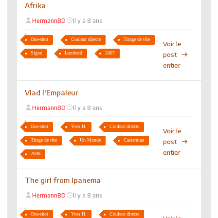
Afrika
HermannBD
Il y a 8 ans
One-shot
Couleur directe
Tirage de tête
Voir le
Signé
Lombard
2007
post
entier
Vlad l'Empaleur
HermannBD
Il y a 8 ans
One-shot
Yves H.
Couleur directe
Voir le
Tirage de tête
Un Monde
Casterman
post
entier
2006
The girl from Ipanema
HermannBD
Il y a 8 ans
One-shot
Yves H.
Couleur directe