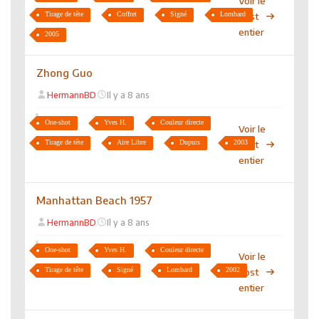
Voir le
Tirage de tête
Coffret
Signé
Lombard
post
entier
2005
Zhong Guo
HermannBD
Il y a 8 ans
One-shot
Yves H.
Couleur directe
Voir le
Tirage de tête
Aire Libre
Dupuis
2003
post
entier
Manhattan Beach 1957
HermannBD
Il y a 8 ans
One-shot
Yves H.
Couleur directe
Voir le
Tirage de tête
Signé
Lombard
2002
post
entier