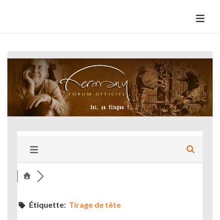
Skip
to
HermannBD
Site officiel
content
Étiquette:
Tirage de tête