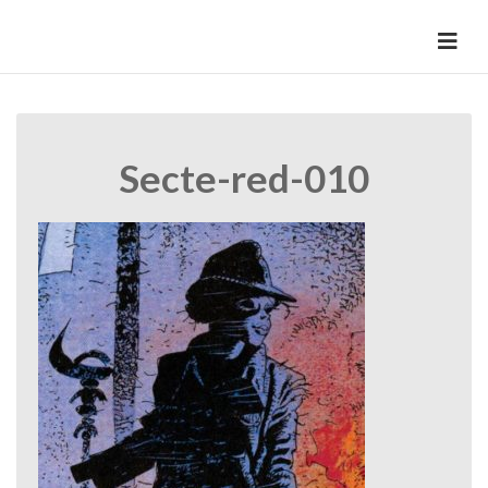
Skip
to
HermannBD
Site officiel
content
Secte-red-010