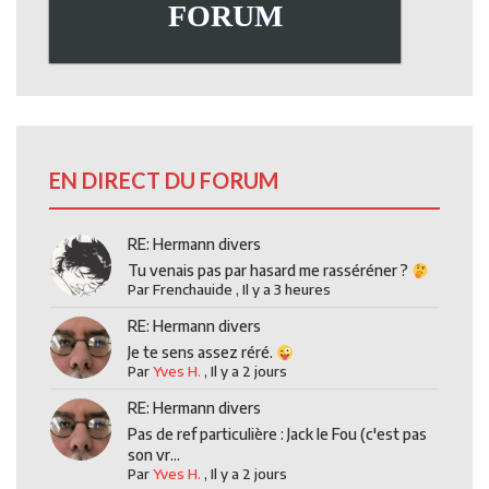
FORUM
EN DIRECT DU FORUM
RE: Hermann divers
Tu venais pas par hasard me rasséréner ?
Par
Frenchauide
,
Il y a 3 heures
RE: Hermann divers
Je te sens assez réré.
Par
Yves H.
,
Il y a 2 jours
RE: Hermann divers
Pas de ref particulière : Jack le Fou (c'est pas
son vr...
Par
Yves H.
,
Il y a 2 jours