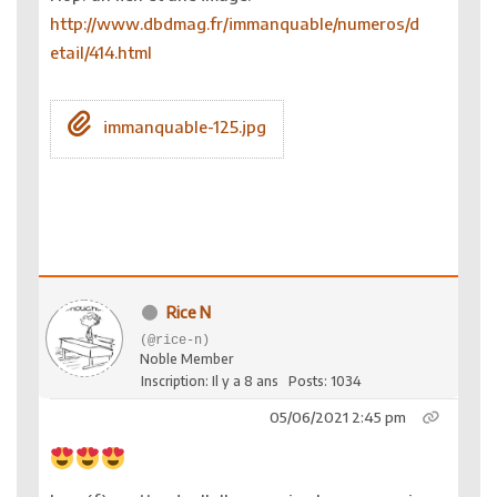
http://www.dbdmag.fr/immanquable/numeros/d
etail/414.html
immanquable-125.jpg
Rice N
(@rice-n)
Noble Member
Inscription: Il y a 8 ans
Posts: 1034
05/06/2021 2:45 pm