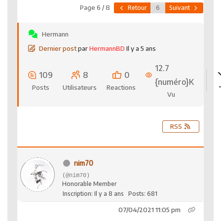
Page 6 / 8
Retour
Suivant
Hermann
Dernier post
par
HermannBD
Il y a 5 ans
12.7
109
8
0
{numéro}K
Posts
Utilisateurs
Reactions
Vu
RSS
nim70
(@nim70)
Honorable Member
Inscription: Il y a 8 ans
Posts: 681
07/04/2021 11:05 pm