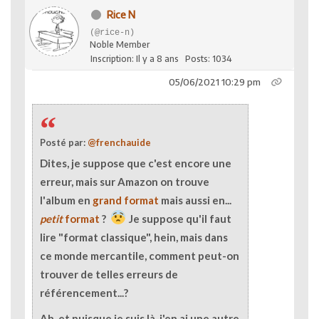
Rice N
(@rice-n)
Noble Member
Inscription: Il y a 8 ans
Posts: 1034
05/06/2021 10:29 pm
Posté par:
@frenchauide
Dites, je suppose que c'est encore une
erreur, mais sur Amazon on trouve
l'album en
grand format
mais aussi en...
petit
format
?
Je suppose qu'il faut
lire "format classique", hein, mais dans
ce monde mercantile, comment peut-on
trouver de telles erreurs de
référencement...?
Ah, et puisque je suis là, j'en ai une autre