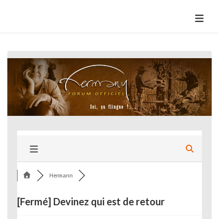
Skip
to
HermannBD
Site officiel
content
Hermann
[Fermé]
Devinez qui est de retour