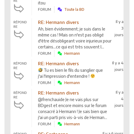
RE
itou
FORUM
Toute la BD
Il y a
RE: Hermann divers
RÉPOND
RE
3
Ah, bien évidemment; je suis dans le
même cas ! Mais on n'est pas obligé
jours
d'être désobligeant voire injurieux pour
certains...ce qui est très souvent l...
FORUM
Hermann
Il y a 4
RE: Hermann divers
RÉPOND
RE
jours
Tu es bien le fils du sanglier que
j'ai l'impression d'entendre !
FORUM
Hermann
Il y a
RE: Hermann divers
RÉPOND
RE
4
@frenchauide Je ne vais plus sur
BDgest et encore moins sur le forum
jours
consacré à Hermann ! Je sais bien que
j'ai un parti pris vis-à-vis de Herman...
FORUM
Hermann
Il y a 6 jours
RE: Cartagena
RÉPOND