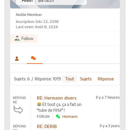
@alain
Noble Member
Inscription: Déc 22, 2018
Last seen: Août 8, 2026
Follow
Sujets: 6
/
Réponse: 1019
Tout
Sujets
Réponse
Il y a 7 heures
RE: Hermann divers
RÉPOND
RE
Et tout ça, ça a fait un
"tube de l'été" !
FORUM
Hermann
Il y a 3 jours
RE: DERIB
RÉPOND