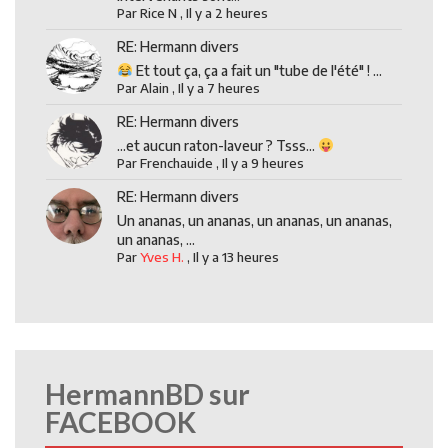
Par
Rice N
,
Il y a 2 heures
RE: Hermann divers
Et tout ça, ça a fait un "tube de l'été" ! ...
Par
Alain
,
Il y a 7 heures
RE: Hermann divers
...et aucun raton-laveur ? Tsss...
Par
Frenchauide
,
Il y a 9 heures
RE: Hermann divers
Un ananas, un ananas, un ananas, un ananas,
un ananas, ...
Par
Yves H.
,
Il y a 13 heures
HermannBD sur
FACEBOOK