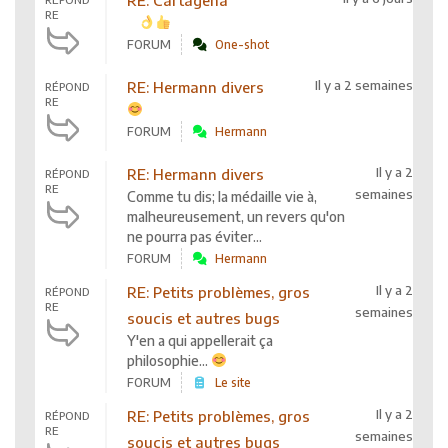
RE
FORUM
One-shot
Il y a 2 semaines
RE: Hermann divers
RÉPOND
RE
FORUM
Hermann
Il y a 2
RE: Hermann divers
RÉPOND
RE
semaines
Comme tu dis; la médaille vie à,
malheureusement, un revers qu'on
ne pourra pas éviter...
FORUM
Hermann
Il y a 2
RE: Petits problèmes, gros
RÉPOND
RE
semaines
soucis et autres bugs
Y'en a qui appellerait ça
philosophie...
FORUM
Le site
Il y a 2
RE: Petits problèmes, gros
RÉPOND
RE
semaines
soucis et autres bugs