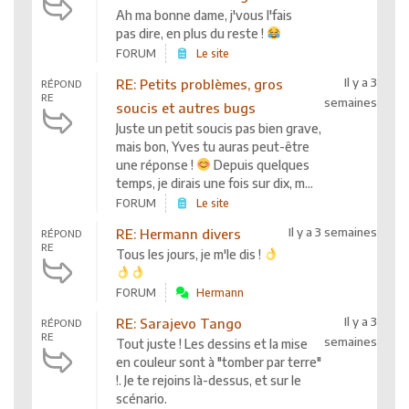
Ah ma bonne dame, j'vous l'fais
pas dire, en plus du reste !
FORUM
Le site
Il y a 3
RE: Petits problèmes, gros
RÉPOND
RE
semaines
soucis et autres bugs
Juste un petit soucis pas bien grave,
mais bon, Yves tu auras peut-être
une réponse !
Depuis quelques
temps, je dirais une fois sur dix, m...
FORUM
Le site
Il y a 3 semaines
RE: Hermann divers
RÉPOND
RE
Tous les jours, je m'le dis !
FORUM
Hermann
Il y a 3
RE: Sarajevo Tango
RÉPOND
RE
semaines
Tout juste ! Les dessins et la mise
en couleur sont à "tomber par terre"
!. Je te rejoins là-dessus, et sur le
scénario.