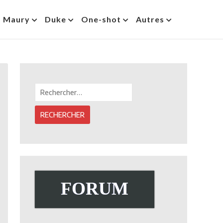
s Maury
Duke
One-shot
Autres
Rechercher :
FORUM