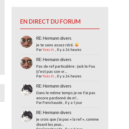
EN DIRECT DU FORUM
RE: Hermann divers
Je te sens assez réré.
Par
Yves H.
,
Il y a 24 heures
RE: Hermann divers
Pas de ref particulière : Jack le Fou
(c'est pas son vr...
Par
Yves H.
,
Il y a 24 heures
RE: Hermann divers
Dans le même temps je ne t'ai pas
encore pardonné de m'...
Par
Frenchauide
,
Il y a 1 jour
RE: Hermann divers
Je crois que j'ai pas « la ref », comme
disent les jeun...