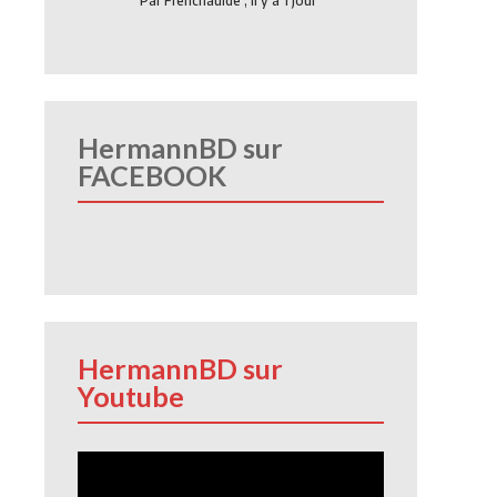
Par
Frenchauide
,
Il y a 1 jour
HermannBD sur
FACEBOOK
HermannBD sur
Youtube