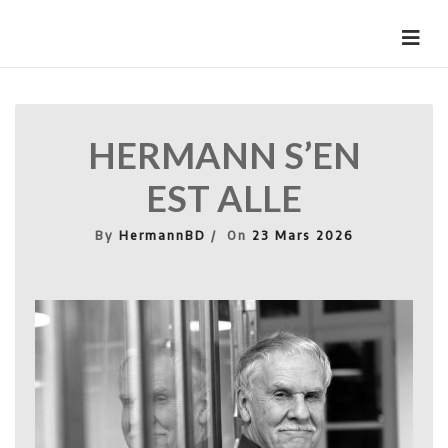
Skip
to
HermannBD
Site officiel
content
HERMANN S’EN
EST ALLE
By
HermannBD
On
23 Mars 2026