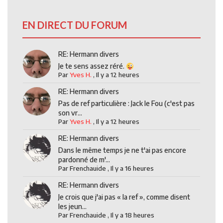
EN DIRECT DU FORUM
RE: Hermann divers
Je te sens assez réré.
Par
Yves H.
,
Il y a 12 heures
RE: Hermann divers
Pas de ref particulière : Jack le Fou (c'est pas
son vr...
Par
Yves H.
,
Il y a 12 heures
RE: Hermann divers
Dans le même temps je ne t'ai pas encore
pardonné de m'...
Par
Frenchauide
,
Il y a 16 heures
RE: Hermann divers
Je crois que j'ai pas « la ref », comme disent
les jeun...
Par
Frenchauide
,
Il y a 18 heures