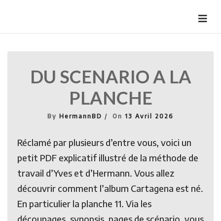
Skip
to
HermannBD
Site officiel
content
DU SCENARIO A LA
PLANCHE
By
HermannBD
On
13 Avril 2026
Réclamé par plusieurs d’entre vous, voici un
petit PDF explicatif illustré de la méthode de
travail d’Yves et d’Hermann. Vous allez
découvrir comment l’album Cartagena est né.
En particulier la planche 11. Via les
découpages, synopsis, pages de scénario, vous