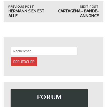
Post
PREVIOUS
PREVIOUS POST
NEXT
NEXT POST
POST:
POST:
HERMANN S’EN EST
CARTAGENA – BANDE-
HERMANN
CARTAGENA
navigation
ALLE
ANNONCE
S’EN
–
EST
BANDE-
ALLE
ANNONCE
Rechercher :
FORUM