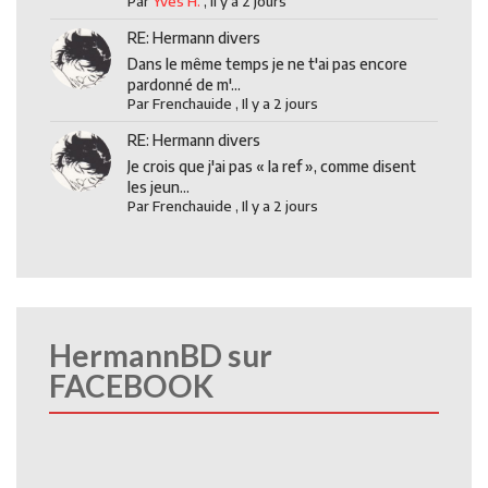
Par
Yves H.
,
Il y a 2 jours
RE: Hermann divers
Dans le même temps je ne t'ai pas encore
pardonné de m'...
Par
Frenchauide
,
Il y a 2 jours
RE: Hermann divers
Je crois que j'ai pas « la ref », comme disent
les jeun...
Par
Frenchauide
,
Il y a 2 jours
HermannBD sur
FACEBOOK