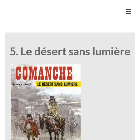
Skip
to
HermannBD
Site officiel
content
5. Le désert sans lumière