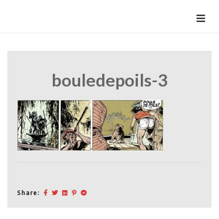
Skip
to
HermannBD
Site officiel
content
bouledepoils-3
Share: