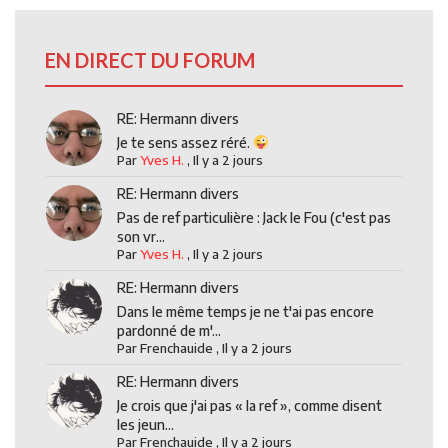
EN DIRECT DU FORUM
RE: Hermann divers
Je te sens assez réré.
Par
Yves H.
,
Il y a 2 jours
RE: Hermann divers
Pas de ref particulière : Jack le Fou (c'est pas
son vr...
Par
Yves H.
,
Il y a 2 jours
RE: Hermann divers
Dans le même temps je ne t'ai pas encore
pardonné de m'...
Par
Frenchauide
,
Il y a 2 jours
RE: Hermann divers
Je crois que j'ai pas « la ref », comme disent
les jeun...
Par
Frenchauide
,
Il y a 2 jours