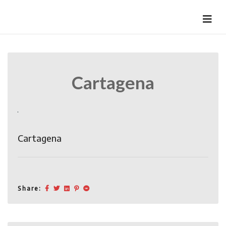
Skip
to
HermannBD
Site officiel
content
Cartagena
Cartagena
Share: