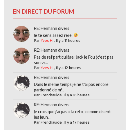
EN DIRECT DU FORUM
RE: Hermann divers
Je te sens assez réré.
Par
Yves H.
,
Il y a 11 heures
RE: Hermann divers
Pas de ref particulière : Jack le Fou (c'est pas
son vr...
Par
Yves H.
,
Il y a 12 heures
RE: Hermann divers
Dans le même temps je ne t'ai pas encore
pardonné de m'...
Par
Frenchauide
,
Il y a 16 heures
RE: Hermann divers
Je crois que j'ai pas « la ref », comme disent
les jeun...
Par
Frenchauide
,
Il y a 17 heures