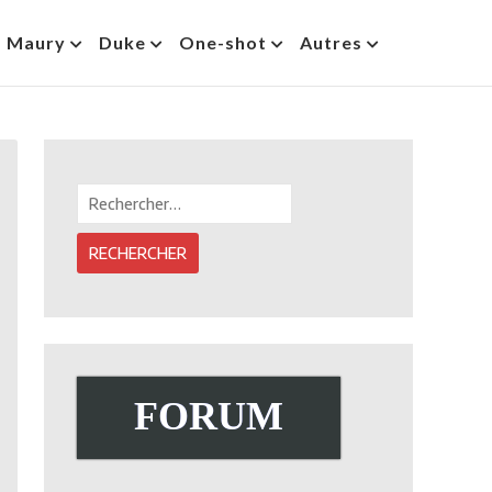
s Maury
Duke
One-shot
Autres
Rechercher :
FORUM