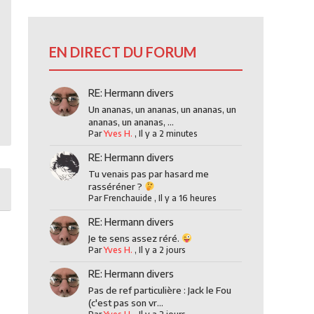
EN DIRECT DU FORUM
RE: Hermann divers
Un ananas, un ananas, un ananas, un
ananas, un ananas, ...
Par
Yves H.
,
Il y a 2 minutes
RE: Hermann divers
Tu venais pas par hasard me
rasséréner ?
Par
Frenchauide
,
Il y a 16 heures
RE: Hermann divers
Je te sens assez réré.
Par
Yves H.
,
Il y a 2 jours
RE: Hermann divers
Pas de ref particulière : Jack le Fou
(c'est pas son vr...