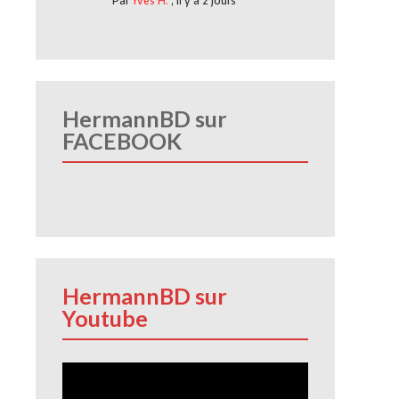
Par
Yves H.
,
Il y a 2 jours
HermannBD sur
FACEBOOK
HermannBD sur
Youtube