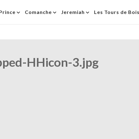
Prince
Comanche
Jeremiah
Les Tours de Boi
pped-HHicon-3.jpg