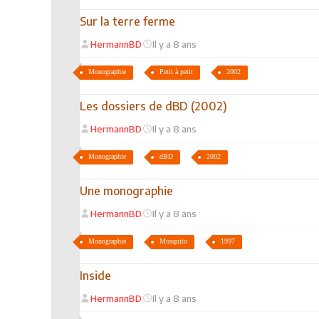
Sur la terre ferme
HermannBD
Il y a 8 ans
Monographie
Petit à petit
2002
Les dossiers de dBD (2002)
HermannBD
Il y a 8 ans
Monographie
dBD
2002
Une monographie
HermannBD
Il y a 8 ans
Monographie
Mosquito
1997
Inside
HermannBD
Il y a 8 ans