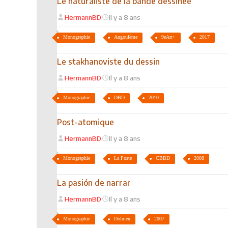
Le naturaliste de la bande dessinée
HermannBD
Il y a 8 ans
Monographie
Angoulême
9eArt+
2017
Le stakhanoviste du dessin
HermannBD
Il y a 8 ans
Monographie
DBD
2010
Post-atomique
HermannBD
Il y a 8 ans
Monographie
La Poste
CBBD
2008
La pasión de narrar
HermannBD
Il y a 8 ans
Monographie
Dolmen
2007