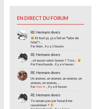
EN DIRECT DU FORUM
RE: Hermann divers
Et tout ça, ça a fait un "tube de
l'été" ! ...
Par
Alain
,
Il y a 2 heures
RE: Hermann divers
...et aucun raton-laveur ? Tsss...
Par
Frenchauide
,
Il y a 4 heures
RE: Hermann divers
Un ananas, un ananas, un ananas, un
ananas, un ananas, ...
Par
Yves H.
,
Il y a 8 heures
RE: Hermann divers
Tu venais pas par hasard me
rasséréner ?