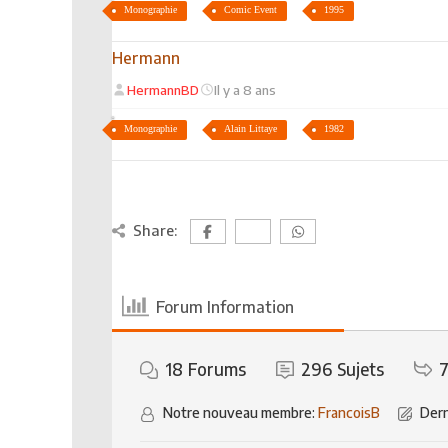
Monographie
Comic Event
1995
Hermann
HermannBD
Il y a 8 ans
Monographie
Alain Littaye
1982
Share:
Forum Information
18
Forums
296
Sujets
7
Notre nouveau membre:
FrancoisB
Dern