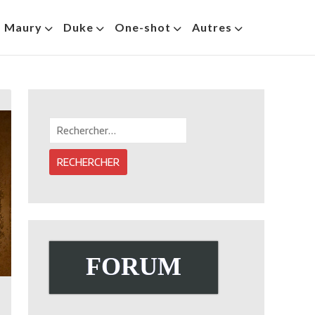
s Maury
Duke
One-shot
Autres
Rechercher :
FORUM