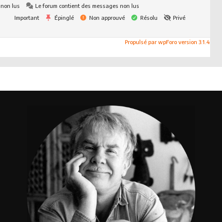
 non lus
Le forum contient des messages non lus
Important
Épinglé
Non approuvé
Résolu
Privé
Propulsé par wpForo version 3.1.4