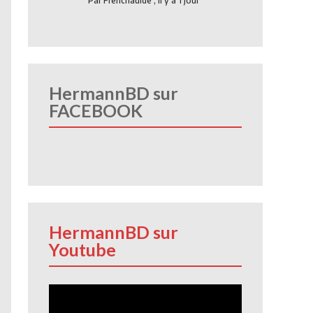
Par
Frenchauide
,
Il y a 1 jour
HermannBD sur
FACEBOOK
HermannBD sur
Youtube