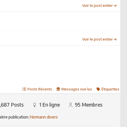
Voir le post entier
Voir le post entier
Posts Récents
Messages non lus
Étiquettes
,687
Posts
1
En ligne
95
Membres
ière publication:
Hermann divers