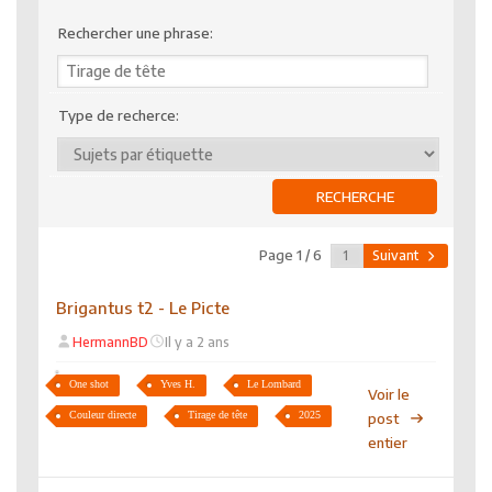
Rechercher une phrase:
Type de recherce:
Page 1 / 6
Suivant
Brigantus t2 - Le Picte
HermannBD
Il y a 2 ans
One shot
Yves H.
Le Lombard
Voir le
Couleur directe
Tirage de tête
2025
post
entier