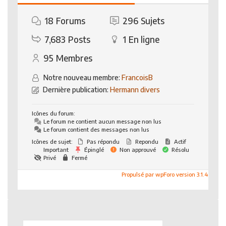
18
Forums
296
Sujets
7,683
Posts
1
En ligne
95
Membres
Notre nouveau membre:
FrancoisB
Dernière publication:
Hermann divers
Icônes du forum:
Le forum ne contient aucun message non lus
Le forum contient des messages non lus
Icônes de sujet:
Pas répondu
Repondu
Actif
Important
Épinglé
Non approuvé
Résolu
Privé
Fermé
Propulsé par wpForo version 3.1.4
Rechercher :