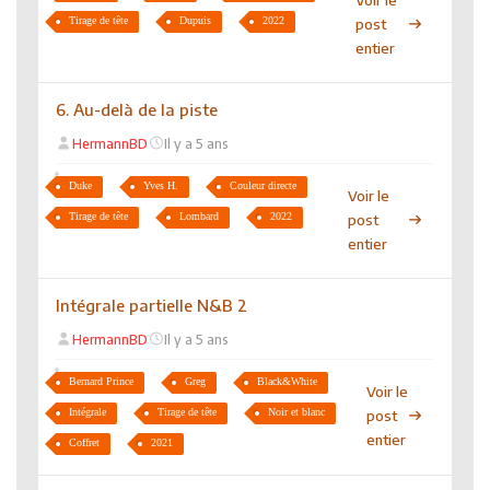
Tirage de tête
Dupuis
2022
post
entier
6. Au-delà de la piste
HermannBD
Il y a 5 ans
Duke
Yves H.
Couleur directe
Voir le
Tirage de tête
Lombard
2022
post
entier
Intégrale partielle N&B 2
HermannBD
Il y a 5 ans
Bernard Prince
Greg
Black&White
Voir le
Intégrale
Tirage de tête
Noir et blanc
post
entier
Coffret
2021