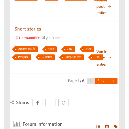
post
entier
Short stories
HermannBD
Il y a 8 ans
Albums isolés
Greg
Joly
Step
Voir le
Pasquiez
Gibraltar
Tirage de tête
1993
post
entier
Page 1 / 6
Suivant
Share:
Forum Information