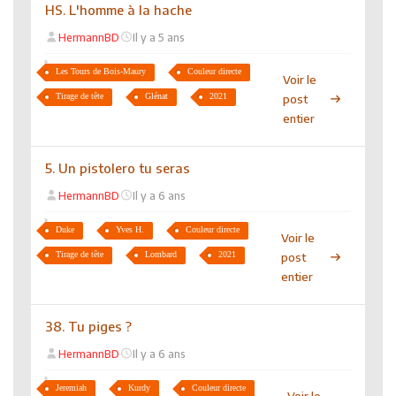
HS. L'homme à la hache
HermannBD
Il y a 5 ans
Les Tours de Bois-Maury
Couleur directe
Voir le
Tirage de tête
Glénat
2021
post
entier
5. Un pistolero tu seras
HermannBD
Il y a 6 ans
Duke
Yves H.
Couleur directe
Voir le
Tirage de tête
Lombard
2021
post
entier
38. Tu piges ?
HermannBD
Il y a 6 ans
Jeremiah
Kurdy
Couleur directe
Voir le