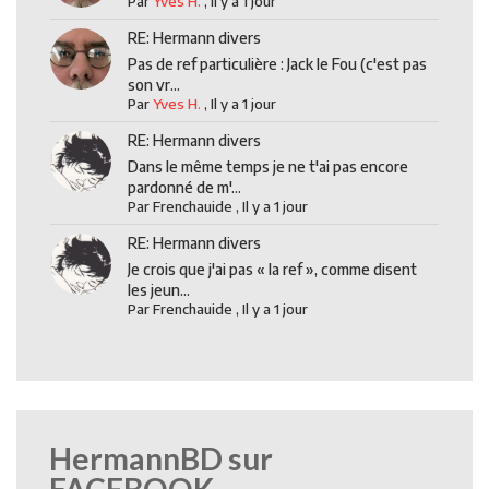
Par
Yves H.
,
Il y a 1 jour
RE: Hermann divers
Pas de ref particulière : Jack le Fou (c'est pas
son vr...
Par
Yves H.
,
Il y a 1 jour
RE: Hermann divers
Dans le même temps je ne t'ai pas encore
pardonné de m'...
Par
Frenchauide
,
Il y a 1 jour
RE: Hermann divers
Je crois que j'ai pas « la ref », comme disent
les jeun...
Par
Frenchauide
,
Il y a 1 jour
HermannBD sur
FACEBOOK