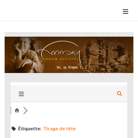
Skip
to
HermannBD
Site officiel
content
Étiquette:
Tirage de tête