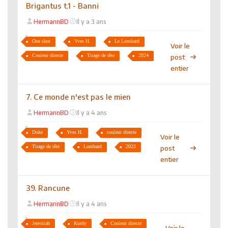
Brigantus t.1 - Banni
HermannBD
Il y a 3 ans
One shot
Yves H.
Le Lombard
Voir le
Couleur directe
Tirage de tête
2024
post
entier
7. Ce monde n'est pas le mien
HermannBD
Il y a 4 ans
Duke
Yves H.
couleur directe
Voir le
Tirage de tête
Lombard
2023
post
entier
39. Rancune
HermannBD
Il y a 4 ans
Jeremiah
Kurdy
Couleur directe
Voir le