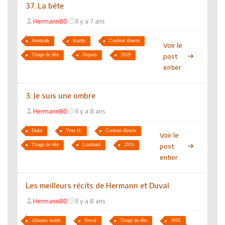
37. La bête
HermannBD
Il y a 7 ans
Jeremiah
Kurdy
Couleur directe
Voir le
Tirage de tête
Dupuis
2019
post
entier
3. Je suis une ombre
HermannBD
Il y a 8 ans
Duke
Yves H.
Couleur directe
Voir le
Tirage de tête
Lombard
2019
post
entier
Les meilleurs récits de Hermann et Duval
HermannBD
Il y a 8 ans
Albums isolés
Duval
Tirage de tête
2005
Voir le