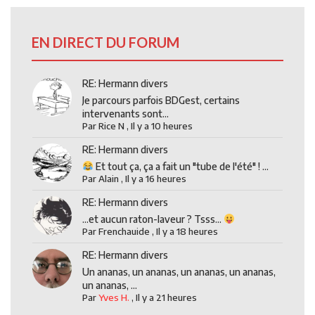
EN DIRECT DU FORUM
RE: Hermann divers
Je parcours parfois BDGest, certains
intervenants sont...
Par
Rice N
,
Il y a 10 heures
RE: Hermann divers
Et tout ça, ça a fait un "tube de l'été" ! ...
Par
Alain
,
Il y a 16 heures
RE: Hermann divers
...et aucun raton-laveur ? Tsss...
Par
Frenchauide
,
Il y a 18 heures
RE: Hermann divers
Un ananas, un ananas, un ananas, un ananas,
un ananas, ...
Par
Yves H.
,
Il y a 21 heures