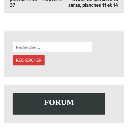
JEREMIAH
DUKE,
navigation
37
seras, planches 11 et 14
38
UN
–
PISTOLERO
PLANCHE
TU
37
SERAS,
PLANCHES
11
ET
14
Rechercher :
FORUM