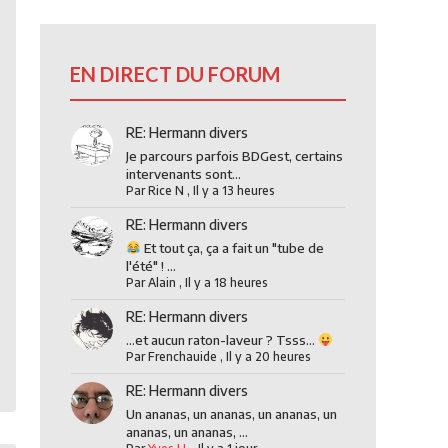
EN DIRECT DU FORUM
RE: Hermann divers
Je parcours parfois BDGest, certains
intervenants sont...
Par
Rice N
,
Il y a 13 heures
RE: Hermann divers
Et tout ça, ça a fait un "tube de
l'été" ! ...
Par
Alain
,
Il y a 18 heures
RE: Hermann divers
...et aucun raton-laveur ? Tsss...
Par
Frenchauide
,
Il y a 20 heures
RE: Hermann divers
Un ananas, un ananas, un ananas, un
ananas, un ananas, ...