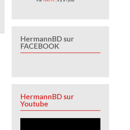
Par
Yves H.
,
Il y a 1 jour
HermannBD sur
FACEBOOK
HermannBD sur
Youtube