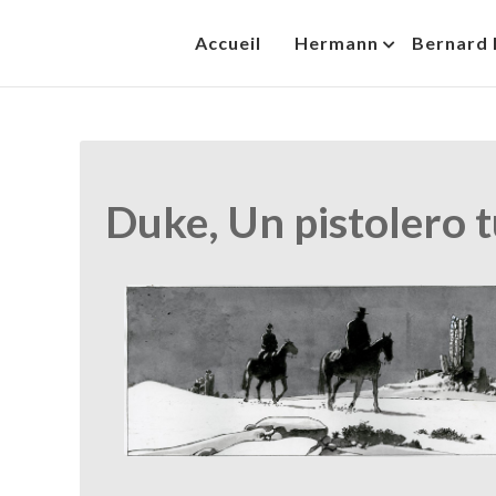
Skip
Accueil
Hermann
Bernard 
to
HermannBD
Site officiel
content
Duke, Un pistolero t