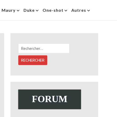
s Maury
Duke
One-shot
Autres
Rechercher :
FORUM