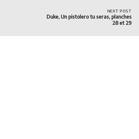
NEXT
NEXT POST
POST:
Duke, Un pistolero tu seras, planches
DUKE,
28 et 29
UN
PISTOLERO
TU
SERAS,
PLANCHES
28
ET
29