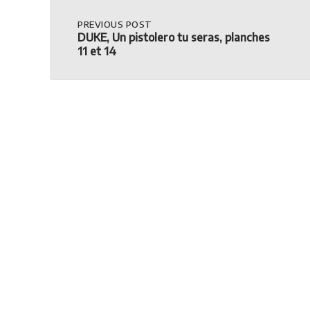
Post
PREVIOUS
PREVIOUS POST
POST:
DUKE, Un pistolero tu seras, planches
DUKE,
navigation
11 et 14
UN
PISTOLERO
TU
SERAS,
PLANCHES
11
ET
14