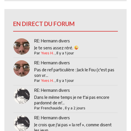
EN DIRECT DU FORUM
RE: Hermann divers
Je te sens assez réré.
Par
Yves H.
,
Il y a 1 jour
RE: Hermann divers
Pas de ref particulière : Jack le Fou (c'est pas
son vr...
Par
Yves H.
,
Il y a 1 jour
RE: Hermann divers
Dans le même temps je ne t'ai pas encore
pardonné de m'...
Par
Frenchauide
,
Il y a 2 jours
RE: Hermann divers
Je crois que j'ai pas « la ref », comme disent
les jeun...