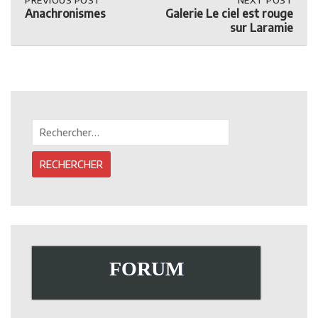
Post
PREVIOUS
PREVIOUS POST
NEXT
NEXT POST
POST:
POST:
Anachronismes
Galerie Le ciel est rouge
ANACHRONISMES
GALERIE
navigation
sur Laramie
LE
CIEL
EST
ROUGE
SUR
LARAMIE
Rechercher :
FORUM